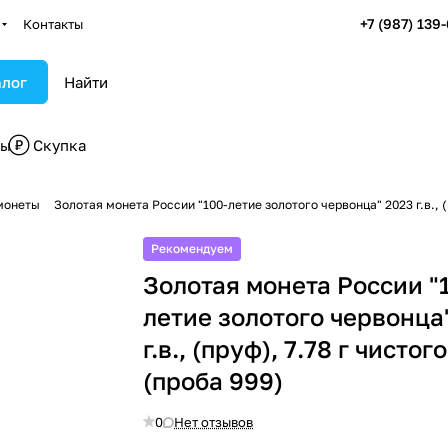
+7 (987) 139
Контакты
алог
бы
Скупка
монеты
Золотая монета России "100-летие золотого червонца" 2023 г.в., (
Рекомендуем
Золотая монета России "
летие золотого червонца
г.в., (пруф), 7.78 г чистог
(проба 999)
0
Нет отзывов