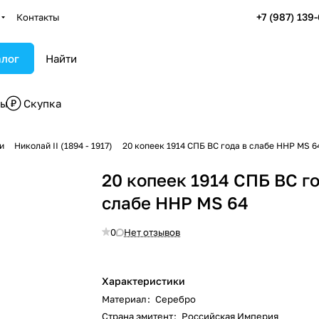
+7 (987) 139
Контакты
алог
бы
Скупка
и
Николай II (1894 - 1917)
20 копеек 1914 СПБ ВС года в слабе ННР MS 6
20 копеек 1914 СПБ ВС го
слабе ННР MS 64
0
Нет отзывов
Характеристики
Материал
:
Серебро
Страна эмитент
:
Российская Империя