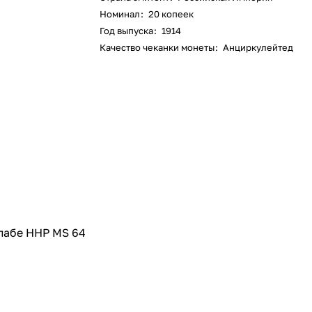
Номинал
:
20 копеек
Год выпуска
:
1914
Качество чеканки монеты
:
Анциркулейтед
слабе ННР MS 64