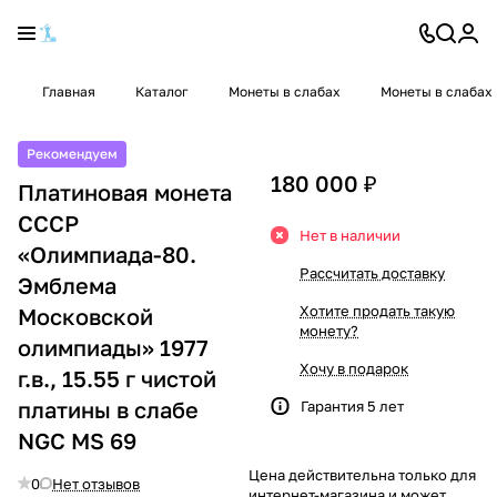
Главная
Каталог
Монеты в слабах
Монеты в слабах
Рекомендуем
180 000 ₽
Платиновая монета
СССР
Нет в наличии
«Олимпиада-80.
Рассчитать доставку
Эмблема
Хотите продать такую
Московской
монету?
олимпиады» 1977
Хочу в подарок
г.в., 15.55 г чистой
платины в слабе
Гарантия 5 лет
NGC MS 69
Цена действительна только для
0
Нет отзывов
интернет-магазина и может