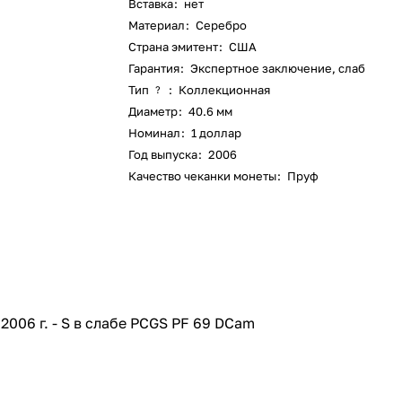
Вставка
:
нет
Материал
:
Серебро
Страна эмитент
:
США
Гарантия
:
Экспертное заключение, слаб
Тип
:
Коллекционная
?
Диаметр
:
40.6 мм
Номинал
:
1 доллар
Год выпуска
:
2006
Качество чеканки монеты
:
Пруф
2006 г. - S в слабе PCGS PF 69 DCam